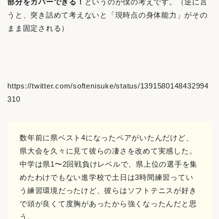
部分をカバーできる！
というのが僕の考えです。（逆に言
うと、突き詰めて考えないと「現時点の身体能力」がその
まま固定される）
https://twitter.com/softenisuke/status/1391580148432994
310
数年前に県ベスト4になったペアがいたんだけど、
県大会を久々に見て彼らの凄さを改めて実感した。
中学は県1〜2回戦負けレベルで、県上位の選手を集
めたわけでもない進学校で土日は3時間練習ってい
う練習環境だったけど、彼らはソフトテニスが好き
で頭が良くて度胸があったから強くなったんだと思
う。