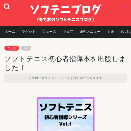
ホーム
ラケット
シューズ
ウェア
練習メニュー
上達
YouTu
グッズ
PR
ソフトテニス初心者指導本を出版しま
した！
記事内に商品プロモーションを含む場合があります