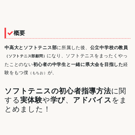
概要
中高大とソフトテニス部
に所属した後、
公立中学校の教員
になり、ソフトテニスをまったくやっ
（ソフトテニス部顧問）
たことのない
初心者の中学生と一緒に県大会を目指した
経
験をもつ僕
が、
（もちお）
ソフトテニスの初心者指導方法
に関
する
実体験
や
学び
、
アドバイス
をま
とめました！