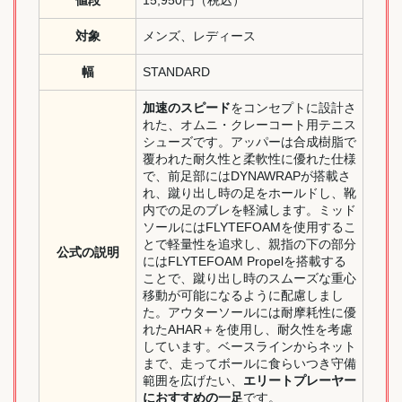
対象
メンズ、レディース
幅
STANDARD
加速のスピード
をコンセプトに設計さ
れた、オムニ・クレーコート用テニス
シューズです。アッパーは合成樹脂で
覆われた耐久性と柔軟性に優れた仕様
で、前足部にはDYNAWRAPが搭載さ
れ、蹴り出し時の足をホールドし、靴
内での足のブレを軽減します。ミッド
ソールにはFLYTEFOAMを使用するこ
とで軽量性を追求し、親指の下の部分
公式の説明
にはFLYTEFOAM Propelを搭載する
ことで、蹴り出し時のスムーズな重心
移動が可能になるように配慮しまし
た。アウターソールには耐摩耗性に優
れたAHAR＋を使用し、耐久性を考慮
しています。ベースラインからネット
まで、走ってボールに食らいつき守備
範囲を広げたい、
エリートプレーヤー
におすすめの一足
です。