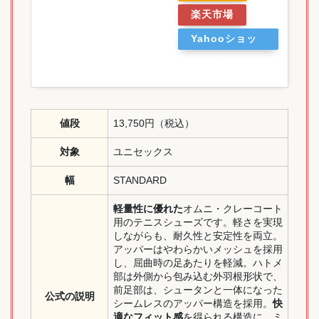
楽天市場
Yahooショッ
ピング
値段
13,750円（税込）
対象
ユニセックス
幅
STANDARD
軽量性に優れた
オムニ・クレーコート
用のテニスシューズです。軽さを実現
しながらも、耐久性と安定性を両立。
アッパーはやわらかいメッシュを採用
し、屈曲時の足あたりを軽減。ハトメ
部は外側から包み込む外羽根形状で、
前足部は、シュータンと一体になった
公式の説明
シームレスのアッパー構造を採用。
快
適なフィット感
を得られる構造に。ミ