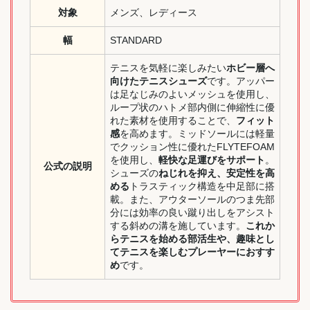
対象
メンズ、レディース
幅
STANDARD
テニスを気軽に楽しみたい
ホビー層へ
向けたテニスシューズ
です。アッパー
は足なじみのよいメッシュを使用し、
ループ状のハトメ部内側に伸縮性に優
れた素材を使用することで、
フィット
感
を高めます。ミッドソールには軽量
でクッション性に優れたFLYTEFOAM
を使用し、
軽快な足運びをサポート
。
公式の説明
シューズの
ねじれを抑え、安定性を高
める
トラスティック構造を中足部に搭
載。また、アウターソールのつま先部
分には効率の良い蹴り出しをアシスト
する斜めの溝を施しています。
これか
らテニスを始める部活生や、趣味とし
てテニスを楽しむプレーヤーにおすす
め
です。