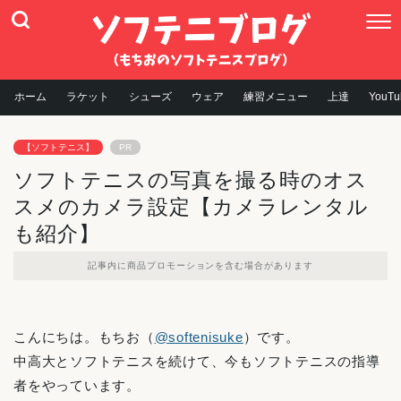
ホーム
ラケット
シューズ
ウェア
練習メニュー
上達
YouTu
【ソフトテニス】
PR
ソフトテニスの写真を撮る時のオス
スメのカメラ設定【カメラレンタル
も紹介】
記事内に商品プロモーションを含む場合があります
こんにちは。もちお（
@softenisuke
）です。
中高大とソフトテニスを続けて、今もソフトテニスの指導
者をやっています。