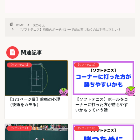
HOME
僕の考え
【ソフトテニス】前衛のポーチボレーで斜め前に動くのは本当に正しい？
関連記事
【ソフトテニス】
【ソフトテニス】
【373ページ目】前衛の心理
【ソフトテニス】ボールをコ
（後衛をカモる）
ーナーに打った方が勝ちやす
いかもっていう話
【ソフトテニス】
【ソフトテニス】