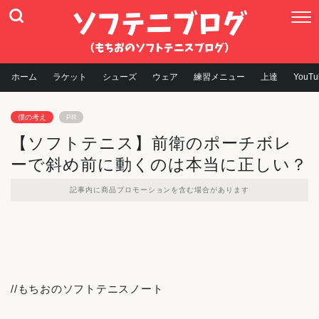
ホーム
ラケット
シューズ
ウェア
練習メニュー
上達
YouTu
僕の考え
PR
【ソフトテニス】前衛のポーチボレ
ーで斜め前に動くのは本当に正しい？
記事内に商品プロモーションを含む場合があります
//もちおのソフトテニスノート