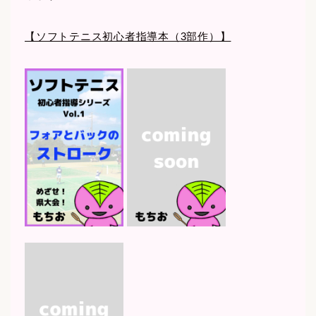
【ソフトテニス初心者指導本（3部作）】