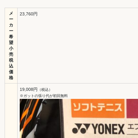
メ
23,760円
ー
カ
ー
希
望
小
売
税
込
価
格
19,008円
（税込）
※ガットの張り代が初回無料