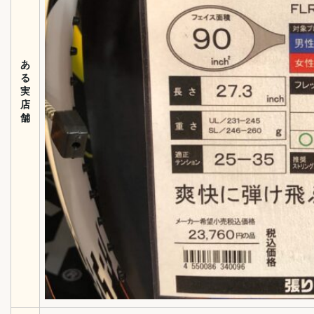
あ
る
実
店
舗