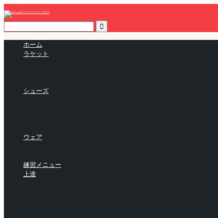
ホーム
ラケット
ヨネックスのラケット
ミズノのラケット
ラケットの選び方・買い方
シューズ
シューズの選び方・買い方
おすすめのシューズ
アシックスのシューズ
ミズノのシューズ
ウェア
ヨネックスのウェア
寒さ対策
練習メニュー
上達
全ポジション
後衛
前衛
戦略・戦術