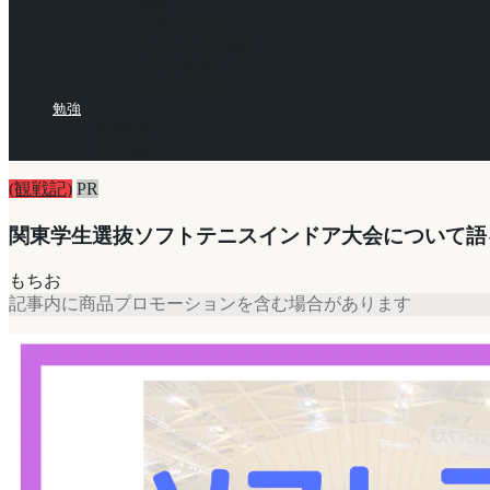
戦略
展開別の戦術
カウント別の戦術
ダブル後衛
その他の戦術
勉強
通信教育
学習漫画
(観戦記)
PR
関東学生選抜ソフトテニスインドア大会について語る
もちお
記事内に商品プロモーションを含む場合があります