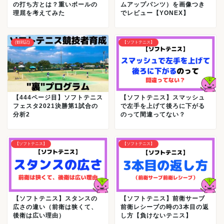
の打ち方とは？重いボールの
ムアップパンツ）を画像つき
理屈を考えてみた
でレビュー【YONEX】
(観戦記)
【ソフトテニス】
【444ページ目】ソフトテニス
【ソフトテニス】スマッシュ
フェスタ2021決勝第1試合の
で左手を上げて後ろに下がる
分析2
のって間違ってない？
【ソフトテニス】
【ソフトテニス】
【ソフトテニス】スタンスの
【ソフトテニス】前衛サーブ
広さの違い（前衛は狭くて、
前衛レシーブの時の3本目の返
後衛は広い理由）
し方【負けないテニス】