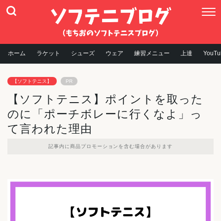
ホーム
ラケット
シューズ
ウェア
練習メニュー
上達
YouTu
【ソフトテニス】
PR
【ソフトテニス】ポイントを取った
のに「ポーチボレーに行くなよ」っ
て言われた理由
記事内に商品プロモーションを含む場合があります