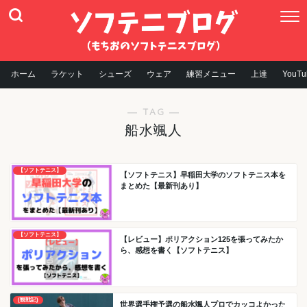
ホーム
ラケット
シューズ
ウェア
練習メニュー
上達
YouTu
― TAG ―
船水颯人
【ソフトテニス】
【ソフトテニス】早稲田大学のソフトテニス本を
まとめた【最新刊あり】
【ソフトテニス】
【レビュー】ポリアクション125を張ってみたか
ら、感想を書く【ソフトテニス】
(観戦記)
世界選手権予選の船水颯人プロでカッコよかった