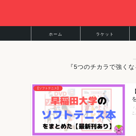
ホーム
ラケット
『5つのチカラで強くな
【ソフトテニス】
「
こ