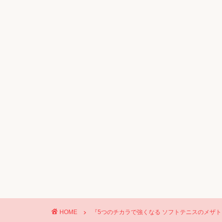
HOME
『5つのチカラで強くなる ソフトテニスのメザト